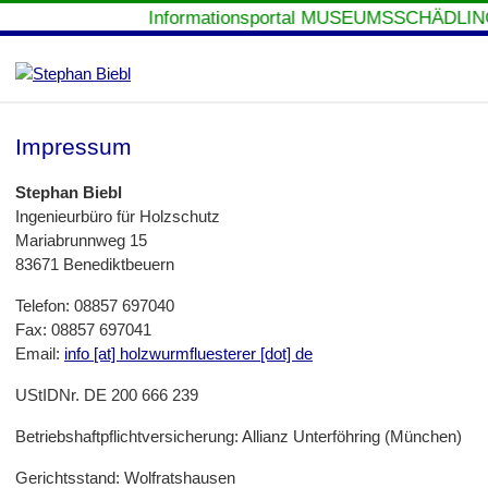
Informationsportal MUSEUMSSCHÄDLING
Impressum
Stephan Biebl
Ingenieurbüro für Holzschutz
Mariabrunnweg 15
83671 Benediktbeuern
Telefon: 08857 697040
Fax: 08857 697041
Email:
info [at] holzwurmfluesterer [dot] de
UStIDNr. DE 200 666 239
Betriebshaftpflichtversicherung: Allianz Unterföhring (München)
Gerichtsstand: Wolfratshausen