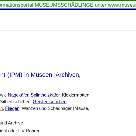
mationsportal MUSEUMSSCHÄDLINGE unter
www.museumss
t (IPM) in Museen, Archiven,
 wie
Nagekäfer
,
Splintholzkäfer
,
Kleidermotten
,
 Silberfischchen,
Geisterfischchen
,
en
,
Fliegen
, Wanzen und Schadnager (Mäuse,
und Archive
licht oder UV-Röhren